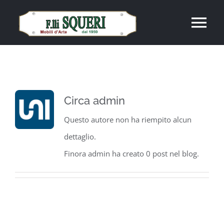
Salta
al
Tog
contenuto
Nav
Home
Ampia esposizione
Circa
admin
Questo autore non ha riempito alcun
Galleria
dettaglio.
Finora admin ha creato 0 post nel blog.
Contatti